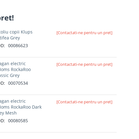
pret!
toliu copii Klups
[Contactati-ne pentru un pret]
tifea Grey
D:
00086623
agan electric
[Contactati-ne pentru un pret]
oms RockaRoo
assic Grey
D:
00070534
agan electric
[Contactati-ne pentru un pret]
oms RockaRoo Dark
ey Mesh
D:
00080585