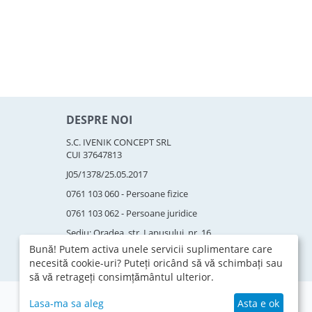
DESPRE NOI
S.C. IVENIK CONCEPT SRL
CUI 37647813
J05/1378/25.05.2017
0761 103 060 - Persoane fizice
0761 103 062 - Persoane juridice
Sediu: Oradea, str. Lapusului, nr. 16
Bună! Putem activa unele servicii suplimentare care
necesită cookie-uri? Puteți oricând să vă schimbați sau
să vă retrageți consimțământul ulterior.
Lasa-ma sa aleg
Asta e ok