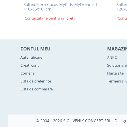
Saltea Fibra Cocos MyKids MyDreams I
Salte
110x65x10 (cm)
120x6
[Contactati-ne pentru un pret]
[Conta
CONTUL MEU
MAGAZI
Autentificare
ANPC
Creati cont
Solutionarea
Comenzi
Harta site
Lista de preferinte
Termeni si C
Lista de comparare
© 2004 - 2026 S.C. IVENIK CONCEPT SRL. Desi