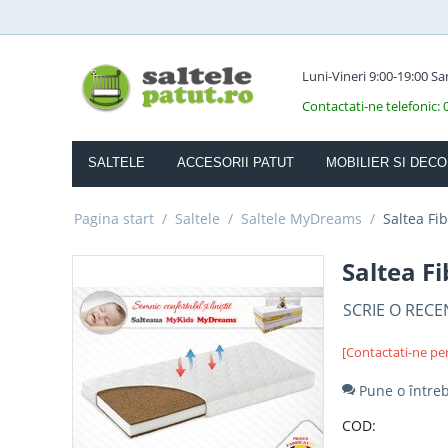
Luni-Vineri 9:00-19:00 S
Contactati-ne telefonic:
SALTELE
ACCESORII PATUT
MOBILIER SI DECO
Pagina start
/
Saltele
/
Saltele MyDreams
/
Saltea Fi
Saltea F
SCRIE O RECE
[Contactati-ne pe
Pune o între
COD: