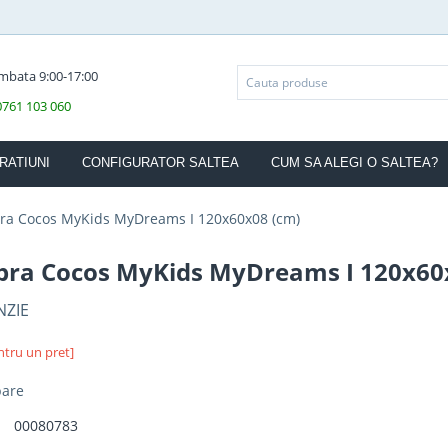
ambata 9:00-17:00
 0761 103 060
RATIUNI
CONFIGURATOR SALTEA
CUM SA ALEGI O SALTEA?
bra Cocos MyKids MyDreams I 120x60x08 (cm)
ibra Cocos MyKids MyDreams I 120x60
NZIE
ntru un pret]
bare
00080783