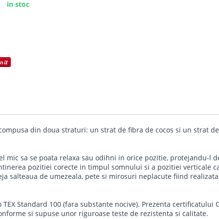
in stoc
ompusa din doua straturi: un strat de fibra de cocos si un strat d
 mic sa se poata relaxa sau odihni in orice pozitie, protejandu-l d
inerea pozitiei corecte in timpul somnului si a pozitiei verticale c
eja salteaua de umezeala, pete si mirosuri neplacute fiind realizat
ko TEX Standard 100 (fara substante nocive). Prezenta certificatului
 conforme si supuse unor riguroase teste de rezistenta si calitate.