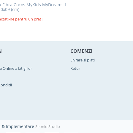
a Fibra Cocos MyKids MyDreams I
0x09 (cm)
ctati-ne pentru un pret]
N
COMENZI
Livrare si plati
 Online a Litigiilor
Retur
onditii
gn & Implementare
Seonid Studio