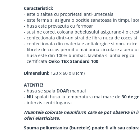
Caracteristici:
- este o saltea cu proprietati anti-umezeala
- este ferma si asigura o pozitie sanatoasa in timpul s
- husa este prevazuta cu fermoar
- sustine corect coloana bebelusului asigurand-i o cres
- confectionata dintr-un strat de fibra nuca de cocos s
- confectionata din materiale antialergice si non-toxice
- fibrele de cocos permit o mai buna circulare a aerului
- husa este din 100% bumbac, lavabila si antialergica
- certificata
Oeko TEX Standard 100
Dimensiuni:
120 x 60 x 8 (cm)
ATENTIE!
- husa se spala
DOAR
manual
-
NU
spalati husa la temperatura mai mare de
30 de gr
- interzis centrifugarea
Nuantele colorate neuniform care se pot observa in inte
oferi elasticitate.
Spuma poliuretanica (buretele) poate fi alb sau colora