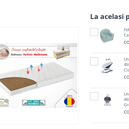
La acelasi 
Fo
Selectati produs
Ca
CO
Le
Selectati produs
4M
Cl
CO
Le
Selectati produs
4M
Gr
CO