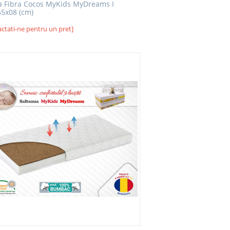
a Fibra Cocos MyKids MyDreams I
5x08 (cm)
ctati-ne pentru un pret]