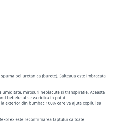
e spuma poliuretanica (burete). Salteaua este imbracata
e umiditate, mirosuri neplacute si transpiratie. Aceasta
and bebelusul se va ridica in patut.
a la exterior din bumbac 100% care va ajuta copilul sa
 OekoTex este reconfirmarea faptului ca toate