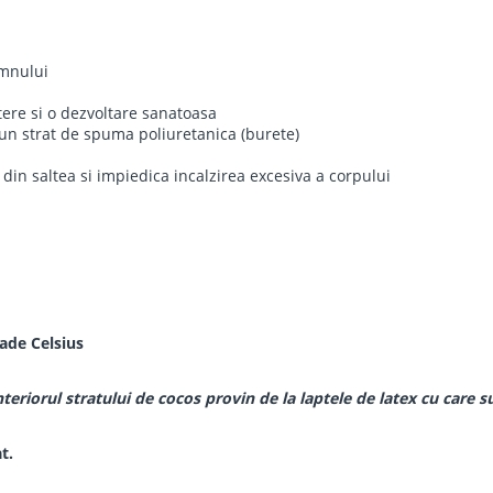
omnului
tere si o dezvoltare sanatoasa
i un strat de spuma poliuretanica (burete)
 din saltea si impiedica incalzirea excesiva a corpului
ade Celsius
riorul stratului de cocos provin de la laptele de latex cu care sunt
t.