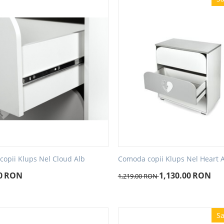
opii Klups Nel Cloud Alb
Comoda copii Klups Nel Heart A
0
RON
1,130.00
RON
1,219.00
RON
Sa