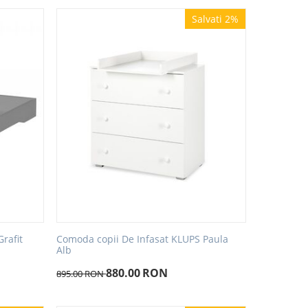
Salvati 2%
Comoda copii De Infasat KLUPS Paula
rafit
Alb
880.00
RON
895.00
RON