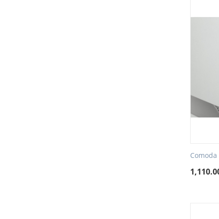
Comoda c
1,110.0