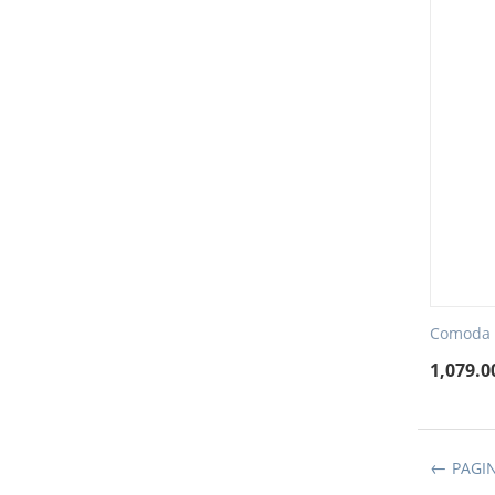
Comoda c
1,079.0
PAGI