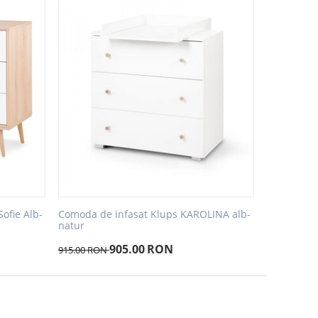
ofie Alb-
Comoda de infasat Klups KAROLINA alb-
natur
905.00
RON
915.00
RON