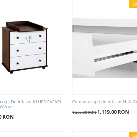
Sa
opii De Infasat KLUPS SAFARI
Comoda copii de infasat Nati Gr
 Wenge
1,119.00
RON
1,205.00
RON
0
RON
Sa