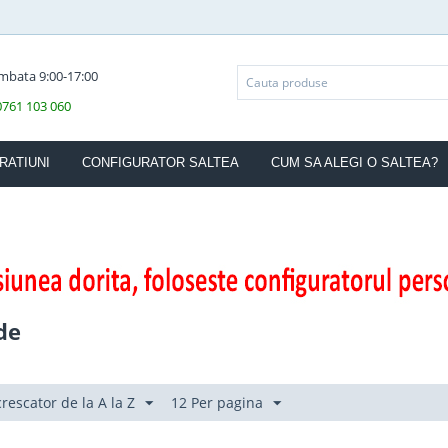
ambata 9:00-17:00
 0761 103 060
RATIUNI
CONFIGURATOR SALTEA
CUM SA ALEGI O SALTEA?
de
crescator de la A la Z
12 Per pagina