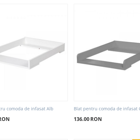
tru comoda de infasat Alb
Blat pentru comoda de infasat G
RON
136.00
RON