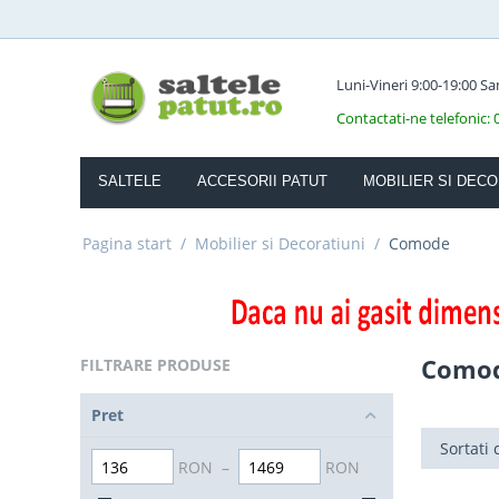
Luni-Vineri 9:00-19:00 S
Contactati-ne telefonic:
SALTELE
ACCESORII PATUT
MOBILIER SI DECO
Pagina start
/
Mobilier si Decoratiuni
/
Comode
Como
FILTRARE PRODUSE
Pret
Sortati 
RON
–
RON