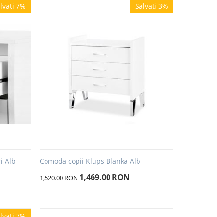
lvati 7%
Salvati 3%
Comoda copii Klups Blanka Alb
i Alb
1,469.00
RON
1,520.00
RON
lvati 7%