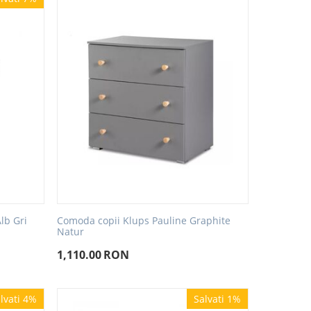
lb Gri
Comoda copii Klups Pauline Graphite
Natur
1,110.00
RON
lvati 4%
Salvati 1%