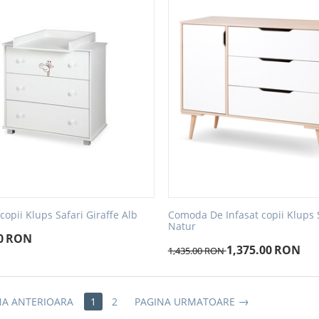
opii Klups Safari Giraffe Alb
Comoda De Infasat copii Klups S
Natur
0
RON
1,375.00
RON
1,435.00
RON
NA ANTERIOARA
1
2
PAGINA URMATOARE