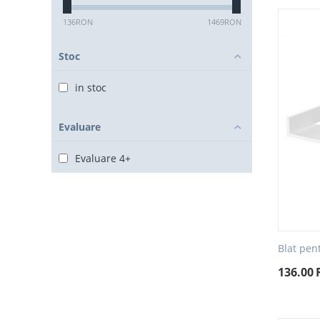
136
RON
1469
RON
Stoc
in stoc
Evaluare
Evaluare 4+
Blat pen
136.00