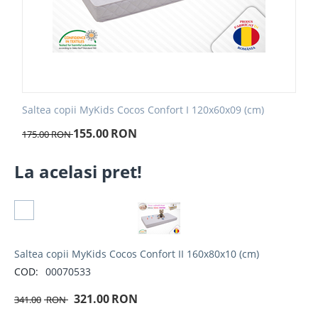
Saltea copii MyKids Cocos Confort I 120x60x09 (cm)
155.00
RON
175.00
RON
La acelasi pret!
Selectati produs
Saltea copii MyKids Cocos Confort II 160x80x10 (cm)
COD:
00070533
321.00
RON
341.00
RON