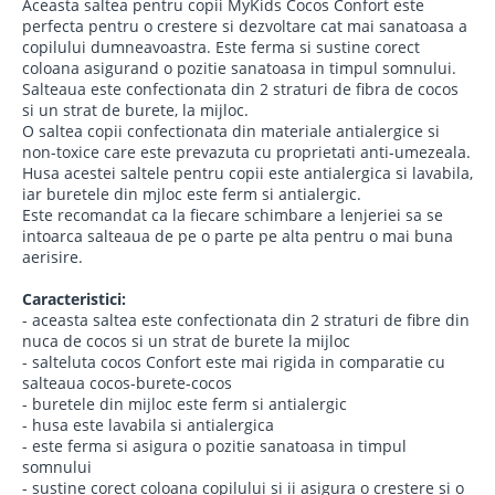
Aceasta saltea pentru copii MyKids Cocos Confort este
perfecta pentru o crestere si dezvoltare cat mai sanatoasa a
copilului dumneavoastra. Este ferma si sustine corect
coloana asigurand o pozitie sanatoasa in timpul somnului.
Salteaua este confectionata din 2 straturi de fibra de cocos
si un strat de burete, la mijloc.
O saltea copii confectionata din materiale antialergice si
non-toxice care este prevazuta cu proprietati anti-umezeala.
Husa acestei saltele pentru copii este antialergica si lavabila,
iar buretele din mjloc este ferm si antialergic.
Este recomandat ca la fiecare schimbare a lenjeriei sa se
intoarca salteaua de pe o parte pe alta pentru o mai buna
aerisire.
Caracteristici:
- aceasta saltea este confectionata din 2 straturi de fibre din
nuca de cocos si un strat de burete la mijloc
- salteluta cocos Confort este mai rigida in comparatie cu
salteaua cocos-burete-cocos
- buretele din mijloc este ferm si antialergic
- husa este lavabila si antialergica
- este ferma si asigura o pozitie sanatoasa in timpul
somnului
- sustine corect coloana copilului si ii asigura o crestere si o