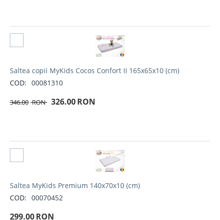
Selectati produs
Saltea copii MyKids Cocos Confort II 165x65x10 (cm)
COD:
00081310
326.00
RON
346.00
RON
Selectati produs
Saltea MyKids Premium 140x70x10 (cm)
COD:
00070452
299.00
RON