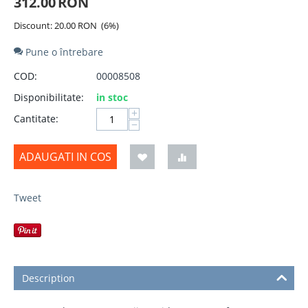
312.00
RON
Discount:
20.00
RON
(
6
%)
Pune o întrebare
COD:
00008508
Disponibilitate:
in stoc
+
Cantitate:
−
ADAUGATI IN COS
Tweet
Description