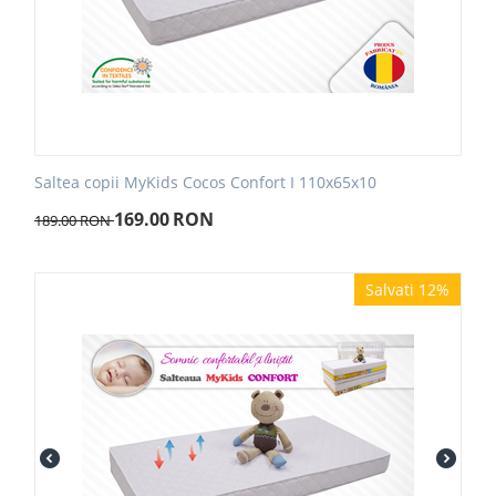
Saltea copii MyKids Cocos Confort I 110x65x10
169.00
RON
189.00
RON
Salvati 12%