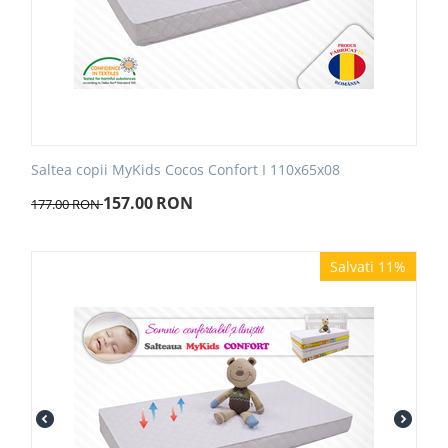
Saltea copii MyKids Cocos Confort I 110x65x08
157.00
RON
177.00
RON
Salvati 11%