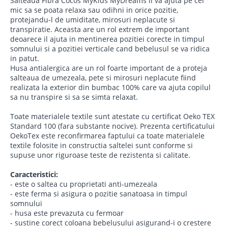
Salteaua Fibra Cocos MyKids MyDreams il va ajuta pe cel
mic sa se poata relaxa sau odihni in orice pozitie,
protejandu-l de umiditate, mirosuri neplacute si
transpiratie. Aceasta are un rol extrem de important
deoarece il ajuta in mentinerea pozitiei corecte in timpul
somnului si a pozitiei verticale cand bebelusul se va ridica
in patut.
Husa antialergica are un rol foarte important de a proteja
salteaua de umezeala, pete si mirosuri neplacute fiind
realizata la exterior din bumbac 100% care va ajuta copilul
sa nu transpire si sa se simta relaxat.
Toate materialele textile sunt atestate cu certificat Oeko TEX
Standard 100 (fara substante nocive). Prezenta certificatului
OekoTex este reconfirmarea faptului ca toate materialele
textile folosite in constructia saltelei sunt conforme si
supuse unor riguroase teste de rezistenta si calitate.
Caracteristici:
- este o saltea cu proprietati anti-umezeala
- este ferma si asigura o pozitie sanatoasa in timpul
somnului
- husa este prevazuta cu fermoar
- sustine corect coloana bebelusului asigurand-i o crestere