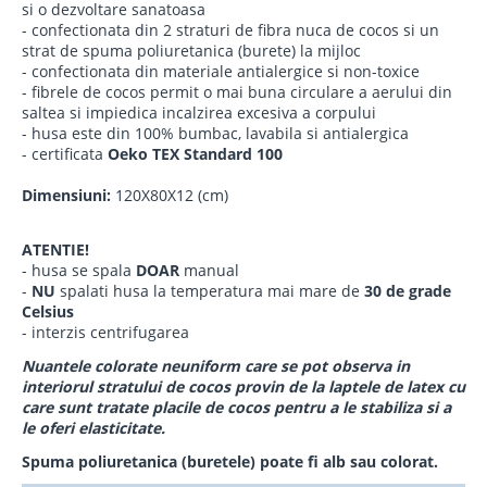
si o dezvoltare sanatoasa
- confectionata din 2 straturi de fibra nuca de cocos si un
strat de spuma poliuretanica (burete) la mijloc
- confectionata din materiale antialergice si non-toxice
- fibrele de cocos permit o mai buna circulare a aerului din
saltea si impiedica incalzirea excesiva a corpului
- husa este din 100% bumbac, lavabila si antialergica
- certificata
Oeko TEX Standard 100
Dimensiuni:
120X80X12 (cm)
ATENTIE!
- husa se spala
DOAR
manual
-
NU
spalati husa la temperatura mai mare de
30 de grade
Celsius
- interzis centrifugarea
Nuantele colorate neuniform care se pot observa in
interiorul stratului de cocos provin de la laptele de latex cu
care sunt tratate placile de cocos pentru a le stabiliza si a
le oferi elasticitate.
Spuma poliuretanica (buretele) poate fi alb sau colorat.