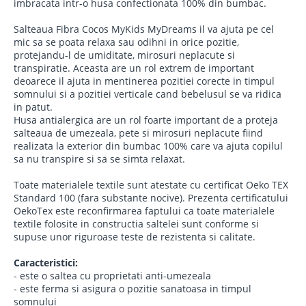
imbracata intr-o husa confectionata 100% din bumbac.
Salteaua Fibra Cocos MyKids MyDreams il va ajuta pe cel
mic sa se poata relaxa sau odihni in orice pozitie,
protejandu-l de umiditate, mirosuri neplacute si
transpiratie. Aceasta are un rol extrem de important
deoarece il ajuta in mentinerea pozitiei corecte in timpul
somnului si a pozitiei verticale cand bebelusul se va ridica
in patut.
Husa antialergica are un rol foarte important de a proteja
salteaua de umezeala, pete si mirosuri neplacute fiind
realizata la exterior din bumbac 100% care va ajuta copilul
sa nu transpire si sa se simta relaxat.
Toate materialele textile sunt atestate cu certificat Oeko TEX
Standard 100 (fara substante nocive). Prezenta certificatului
OekoTex este reconfirmarea faptului ca toate materialele
textile folosite in constructia saltelei sunt conforme si
supuse unor riguroase teste de rezistenta si calitate.
Caracteristici:
- este o saltea cu proprietati anti-umezeala
- este ferma si asigura o pozitie sanatoasa in timpul
somnului