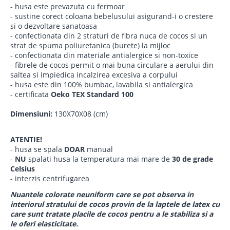
- husa este prevazuta cu fermoar
- sustine corect coloana bebelusului asigurand-i o crestere
si o dezvoltare sanatoasa
- confectionata din 2 straturi de fibra nuca de cocos si un
strat de spuma poliuretanica (burete) la mijloc
- confectionata din materiale antialergice si non-toxice
- fibrele de cocos permit o mai buna circulare a aerului din
saltea si impiedica incalzirea excesiva a corpului
- husa este din 100% bumbac, lavabila si antialergica
- certificata
Oeko TEX Standard 100
Dimensiuni:
130X70X08 (cm)
ATENTIE!
- husa se spala
DOAR
manual
-
NU
spalati husa la temperatura mai mare de
30 de grade
Celsius
- interzis centrifugarea
Nuantele colorate neuniform care se pot observa in
interiorul stratului de cocos provin de la laptele de latex cu
care sunt tratate placile de cocos pentru a le stabiliza si a
le oferi elasticitate.